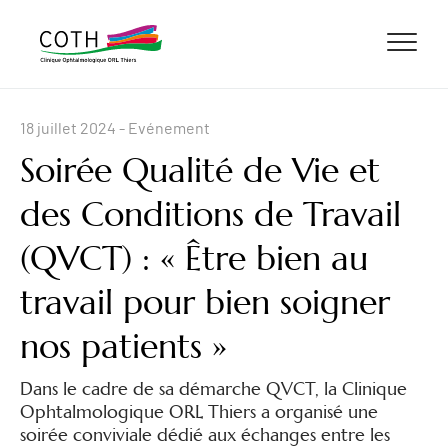
ALLER AU CONTENU
ALLER AU MENU
ALLER À LA RECHERCHE
18 juillet 2024
- Evénement
Soirée Qualité de Vie et
des Conditions de Travail
(QVCT) : « Être bien au
travail pour bien soigner
nos patients »
Dans le cadre de sa démarche QVCT, la Clinique
Ophtalmologique ORL Thiers a organisé une
soirée conviviale dédié aux échanges entre les