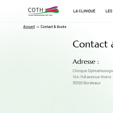
ALLER AU CONTENU
ALLER AU MENU
ALLER À LA RECHERCHE
LA CLINIQUE
LES
Accueil
Contact & Accès
Contact 
Adresse :
Clinique Ophtalmolog
144-148 avenue thier
33100 Bordeaux