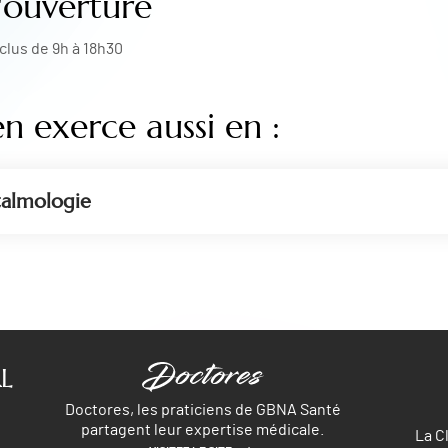
'ouverture
clus de 9h à 18h30
en exerce aussi en :
almologie
L
Doctores, les praticiens de GBNA Santé
partagent leur expertise médicale.
La C