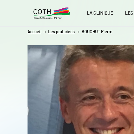
ALLER AU CONTENU
ALLER AU MENU
ALLER À LA RECHERCHE
LA CLINIQUE
LES
Accueil
Les praticiens
BOUCHUT Pierre