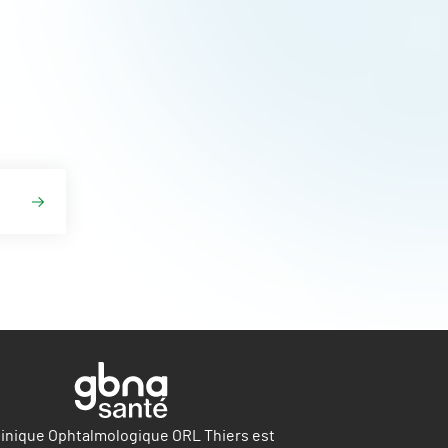
linique Ophtalmologique ORL Thiers est