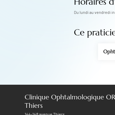
Horaires d
Du lundi au vendredi in
Ce pratici
Opht
Clinique Ophtalmologique OR
Thiers
144-148 avenue Thiers