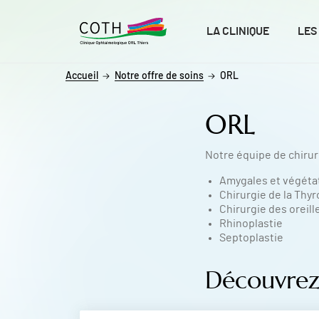
ALLER AU CONTENU
ALLER AU MENU
ALLER À LA RECHERCHE
LA CLINIQUE
LES
Accueil
Notre offre de soins
ORL
ORL
Notre équipe de chirur
Amygales et végéta
Chirurgie de la Thyr
Chirurgie des oreill
Rhinoplastie
Septoplastie
Découvrez 