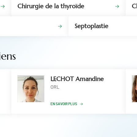
Chirurgie de la thyroïde
Ch
Septoplastie
iens
LECHOT Amandine
ORL
EN SAVOIR PLUS